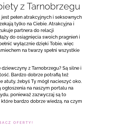
iety z Tarnobrzegu
 jest pełen atrakcyjnych i seksownych
zekają tylko na Ciebie. Atrakcyjna i
kuje partnera do relacji
ąży do osiągnięcia swoich pragnień i
pełnić wyłącznie dzięki Tobie, więc
śmiechem na twarzy spełni wszystkie
 dziewczyny z Tarnobrzegu? Są silne i
ość. Bardzo dobrze potrafią też
e atuty, żebyś Ty mógł nacieszyć oko.
ą ogłoszenia na naszym portalu na
tydu, ponieważ zazwyczaj są to
 które bardzo dobrze wiedzą, na czym
BACZ OFERTY!