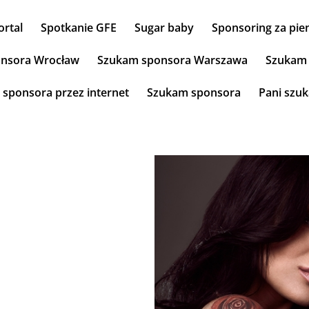
ortal
Spotkanie GFE
Sugar baby
Sponsoring za pie
nsora Wrocław
Szukam sponsora Warszawa
Szukam 
ć sponsora przez internet
Szukam sponsora
Pani szu