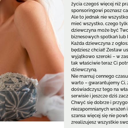
życia czegoś więcej niż pra
sponsoringowi poznasz ca
Ale to jednak nie wszystk
mieć wszystko, czego tyl
dziewczyna może być Two
biznesowych spotkań lub
Każda dziewczyna z ogłosz
będziesz chciał! Zestaw u
wyjątkowo szeroki – w zas
tak właściwie teraz Ci po
dziewczyną.
Nie marnuj cennego czasu 
warto – gwarantujemy Ci
doświadczysz tego na włas
serwisie i jeszcze dziś zac
Chwyć się dobrze i przygo
niezapomnianych wrażeń i 
szansa więcej się nie pow
zrealizujesz wszystkie sw