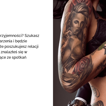
przyjemności? Szukasz
rzenia i będzie
że poszukujesz relacji
znalazłeś się w
jące ze spotkań