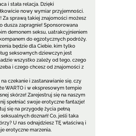
ca i stała relacja. Dzięki
łkowicie nowy wymiar przyjemności.
o! Za sprawą takiej znajomości możesz
ko dusza zapragnie! Sponsorowana
im demonem seksu, uatrakcyjnieniem
 kompanem do egzotycznych podróży.
enia będzie dla Ciebie, kim tylko
sług seksownych dziewczyn jest
adzie wszystko zależy od tego, czego
trzeba i czego chcesz od znajomości z
na czekanie i zastanawianie się, czy
, że WARTO i w ekspresowym tempie
nej skórze! Zarejestruj się na naszym
znij spełniać swoje erotyczne fantazje!
tuj się na przygodę życia pełną
seksualnych doznań! Co, jeśli taka
tórzy? U nas odnajdziesz TĘ właściwą i
oje erotyczne marzenia.