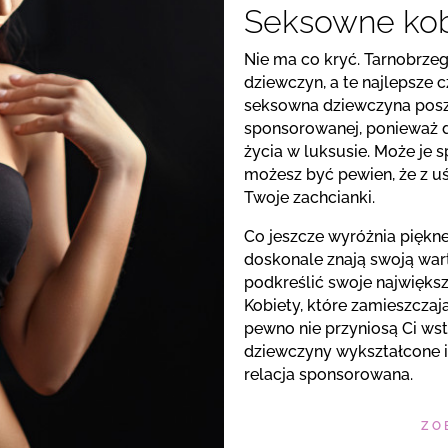
Seksowne kob
Nie ma co kryć. Tarnobrzeg
dziewczyn, a te najlepsze c
seksowna dziewczyna poszu
sponsorowanej, ponieważ d
życia w luksusie. Może je s
możesz być pewien, że z u
Twoje zachcianki.
Co jeszcze wyróżnia piękne
doskonale znają swoją wart
podkreślić swoje największ
Kobiety, które zamieszczaj
pewno nie przyniosą Ci ws
dziewczyny wykształcone i
relacja sponsorowana.
ZO