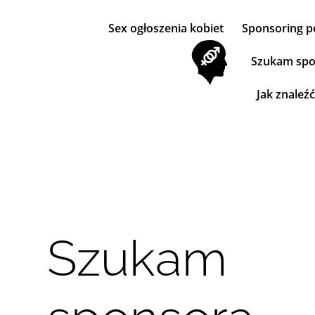
Sex ogłoszenia kobiet
Sponsoring p
Szukam spo
Jak znaleź
Szukam