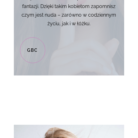
fantazji. Dzięki takim kobietom zapomnisz
czym jest nuda – zarówno w codziennym
życiu, jak i w łóżku.
GBC