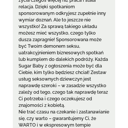
życia czegoś więcej niż praca i stała
relacja. Dzięki spotkaniom
sponsorowanym odkryjesz zupełnie inny
wymiar doznań. Ale to jeszcze nie
wszystko! Za sprawą takiego układu
możesz mieć wszystko, czego tylko
dusza zapragnie! Sponsorowana może
być Twoim demonem seksu,
uatrakcyjnieniem biznesowych spotkań
lub kumplem do dalekich podróży. Każda
Sugar Baby z ogłoszenia może być dla
Ciebie, kim tylko będziesz chciał! Zestaw
usług seksownych dziewczyn jest
naprawdę szeroki – w zasadzie wszystko
zależy od tego, czego tak naprawdę teraz
Ci potrzeba i czego oczekujesz od
znajomości z kobietą.
Nie trać czasu na czekanie i zastanawianie
się, czy warto – gwarantujemy Ci, że
WARTO i w ekspresowym tempie