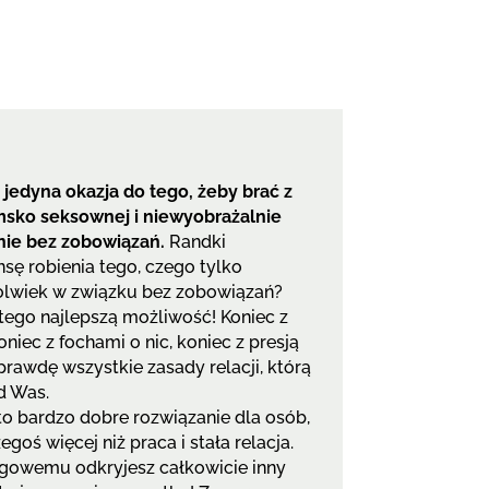
jedyna okazja do tego, żeby brać z
msko seksownej i niewyobrażalnie
łnie bez zobowiązań.
Randki
sę robienia tego, czego tylko
kolwiek w związku bez zobowiązań?
o tego najlepszą możliwość! Koniec z
iec z fochami o nic, koniec z presją
prawdę wszystkie zasady relacji, którą
d Was.
o bardzo dobre rozwiązanie dla osób,
goś więcej niż praca i stała relacja.
ngowemu odkryjesz całkowicie inny