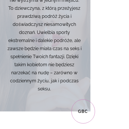
nie wytrzyma w jednym miejscu.
To dziewczyna, z którą przeżyjesz
prawdziwą podróż życia i
doświadczysz niesamowitych
doznań. Uwielbia sporty
ekstremalne i dalekie podróże, ale
zawsze będzie miała czas na seks i
spełnienie Twoich fantazji. Dzięki
takim kobietom nie będziesz
narzekać na nudę – zarówno w
codziennym życiu, jak i podczas
seksu.
GBC