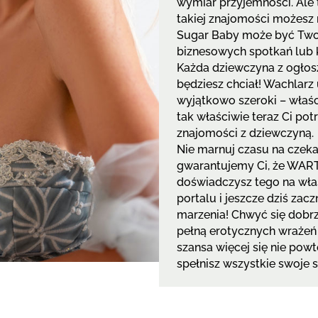
wymiar przyjemności. Ale 
takiej znajomości możesz 
Sugar Baby może być Tw
biznesowych spotkań lub
Każda dziewczyna z ogłosz
będziesz chciał! Wachlarz
wyjątkowo szeroki – właśc
tak właściwie teraz Ci pot
znajomości z dziewczyną.
Nie marnuj czasu na czekan
gwarantujemy Ci, że WAR
doświadczysz tego na wła
portalu i jeszcze dziś zac
marzenia! Chwyć się dobrze
pełną erotycznych wrażeń i
szansa więcej się nie powt
spełnisz wszystkie swoje 