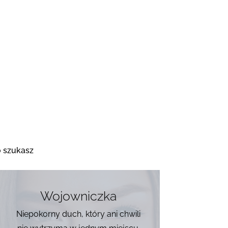
o szukasz
Wojowniczka
Niepokorny duch, który ani chwili