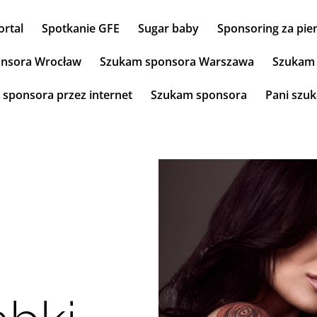
ortal
Spotkanie GFE
Sugar baby
Sponsoring za pie
nsora Wrocław
Szukam sponsora Warszawa
Szukam 
ć sponsora przez internet
Szukam sponsora
Pani szu