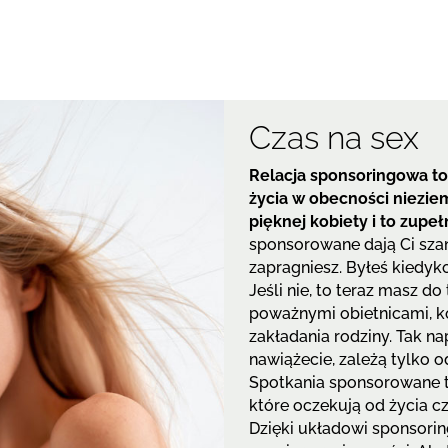
Czas na sex
Relacja sponsoringowa to 
życia w obecności niezie
pięknej kobiety i to zupe
sponsorowane dają Ci szan
zapragniesz. Byłeś kiedy
Jeśli nie, to teraz masz d
poważnymi obietnicami, kon
zakładania rodziny. Tak na
nawiążecie, zależą tylko o
Spotkania sponsorowane t
które oczekują od życia cze
Dzięki układowi sponsori