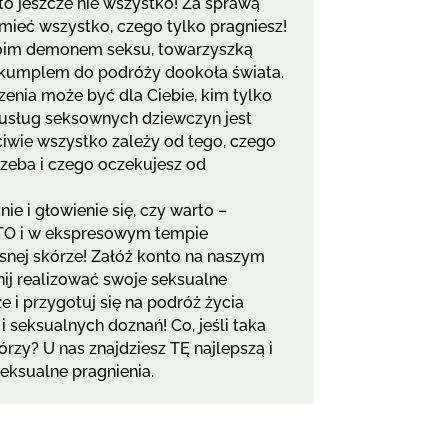
to jeszcze nie wszystko! Za sprawą
mieć wszystko, czego tylko pragniesz!
oim demonem seksu, towarzyszką
 kumplem do podróży dookoła świata.
enia może być dla Ciebie, kim tylko
 usług seksownych dziewczyn jest
iwie wszystko zależy od tego, czego
rzeba i czego oczekujesz od
ie i głowienie się, czy warto –
TO i w ekspresowym tempie
snej skórze! Załóż konto na naszym
znij realizować swoje seksualne
 i przygotuj się na podróż życia
 seksualnych doznań! Co, jeśli taka
órzy? U nas znajdziesz TĘ najlepszą i
seksualne pragnienia.