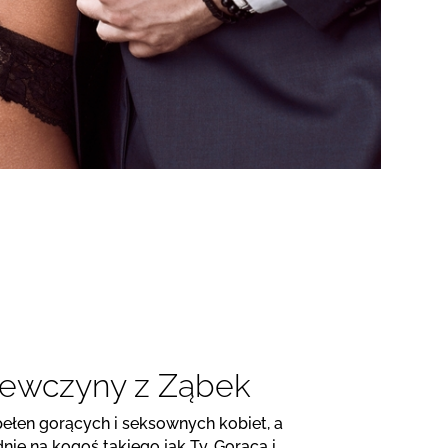
ewczyny z Ząbek
 pełen gorących i seksownych kobiet, a
nie na kogoś takiego jak Ty. Gorąca i