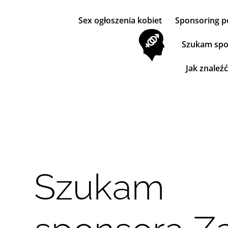
Sex ogłoszenia kobiet
Sponsoring p
Szukam spo
Jak znaleź
Szukam