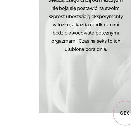
wiedzą, czego chcą od mężczyzn i
nie boją się postawić na swoim.
Wprost ubóstwiają eksperymenty
w łóżku, a każda randka z nimi
będzie owocowało potężnymi
orgazmami. Czas na seks to ich
ulubiona pora dnia.
GBC