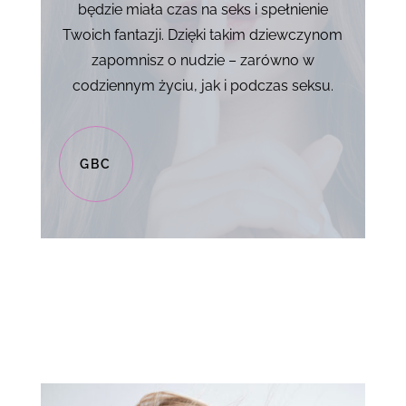
będzie miała czas na seks i spełnienie
Twoich fantazji. Dzięki takim dziewczynom
zapomnisz o nudzie – zarówno w
codziennym życiu, jak i podczas seksu.
GBC