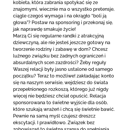
kobieta, która zabrania spotykać się ze
znajomymi, wiecznie ma o wszystko pretensje,
ciągle czegoś wymaga i na okrągło “boli ją
głowa”? Postaw na sponsoring i przekonaj się,
jak naprawdę smakuje życie!
Marzą Ci się regularne randki z atrakcyjną
dziewczyną, ale nie jesteś jeszcze gotowy na
tworzenie rodziny i zabawę w dom? Chcesz
luźnego związku bez żadnych ograniczeń i
absurdalnych scen zazdrości? Żeby reguły
Waszej relacji były jasno ustalone od samego
początku? Teraz to możliwe! zakładając konto
się na naszym serwisie, wejdziesz do świata
przepełnionego rozkoszą, którego już nigdy
więcej nie będziesz chciał opuścić. Relacja
sponsorowana to świetne wyjście dla osób,
które szukają wrażeń i chcą się świetnie bawić.
Pewnie na samą myśl czujesz dreszcz
ekscytacji. I prawidłowo. Związek bez
zobowiązań to świetna szansa do spełniania