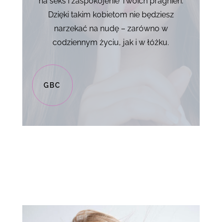
na seks i zaspokojenie Twoich pragnień.
Dzięki takim kobietom nie będziesz
narzekać na nudę – zarówno w
codziennym życiu, jak i w łóżku.
GBC